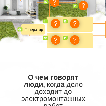
Генератор
Питание
Электр
бани
в гараж
О чем говорят
люди,
когда дело
доходит до
электромонтажных
работ