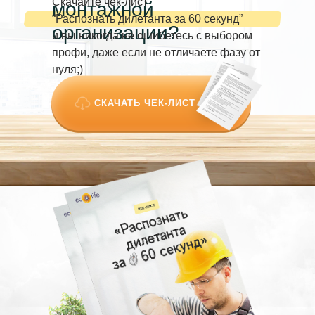
Скачайте чек-лист
монтажной
“Распознать дилетанта за 60 секунд”
организации?
и вы никогда не ошибетесь с выбором
профи, даже если не отличаете фазу от
нуля;)
СКАЧАТЬ ЧЕК-ЛИСТ