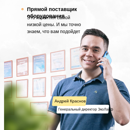
Прямой поставщик
оборудования
Это гарантия самой
низкой цены. И мы точно
знаем, что вам подойдет
Андрей Краснов
Генеральный директор ЭкоЛайф