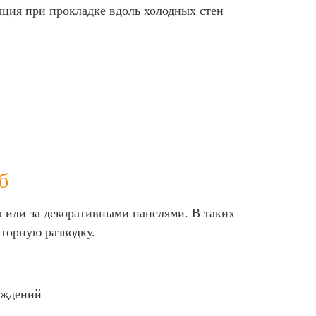
яция при прокладке вдоль холодных стен
б
а или за декоративными панелями. В таких
торную разводку.
еждений