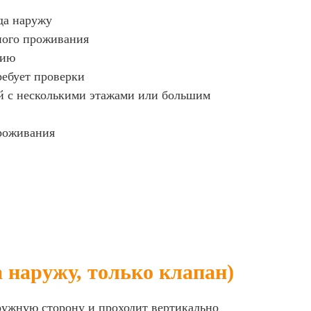
да наружу
ного проживания
цию
ребует проверки
ий с несколькими этажами или большим
роживания
а наружу, только клапан)
ружную сторону и проходит вертикально