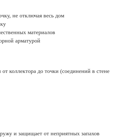
чку, не отключая весь дом
лку
чественных материалов
порной арматурой
от коллектора до точки (соединений в стене
аружу и защищает от неприятных запахов